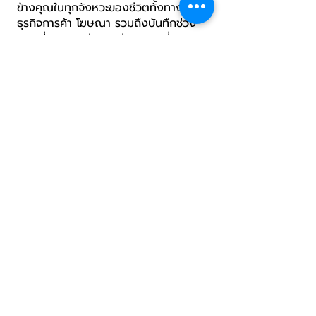
ข้างคุณในทุกจังหวะของชีวิตทั้งทางด้าน
ธุรกิจการค้า โฆษณา รวมถึงบันทึกช่วง
เวลาที่ทรงคุณค่า และมีความสุขที่สุดของ
ทุกท่าน เชิญสัมผัสความประทับใจด้วย
บริการชั้นเลิศจากเราได้แล้ววันนี้​
SEVEN IMAGE Co., Ltd.
บริษัท เซเว่น อิมเมจ จำกัด
169/11 ม. 5 ถ. ข้าวหลาม ต. ห้วยกะปิ
อ. เมือง จ. ชลบุรี 20130
โทร. : 038-195-176
มือถือ : 082-696-5450
LINE ID : sevenimage
E-mail :
info@sevenimage.co.th