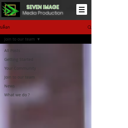
SEVEN IMAGE
Media Production
บล็อก
Join to our team
All Posts
Getting Started
Your Community
Join to our team
News
What we do ?